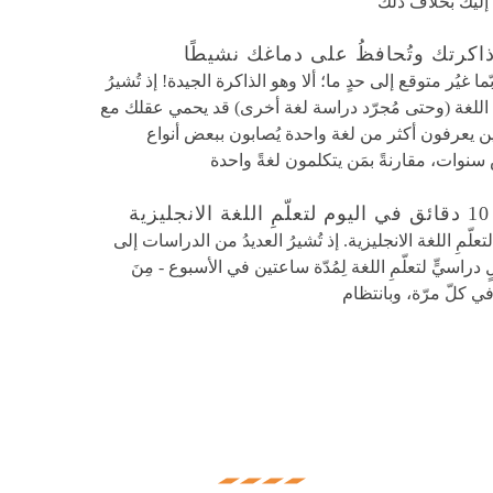
ح إليك بخلاف ذلك
ية ذاكرتك وتُحافظُ على دماغك نشيطًا
ما غيُر متوقع إلى حدٍ ما؛ ألا وهو الذاكرة الجيدة! إذ تُشيرُ
ئيّ اللغة (وحتى مُجرّد دراسة لغة أخرى) قد يحمي عقلك مع
ن يعرفون أكثر من لغة واحدة يُصابون ببعض أنواع
وات، مقارنةً بمَن يتكلمون لغةً واحدة
 لتعلّمِ اللغة الانجليزية. إذ تُشيرُ العديدُ من الدراسات إلى
دراسيٍّ لتعلّمِ اللغة لِمُدّة ساعتين في الأسبوع - مِنَ
ي كلّ مرّة، وبانتظام