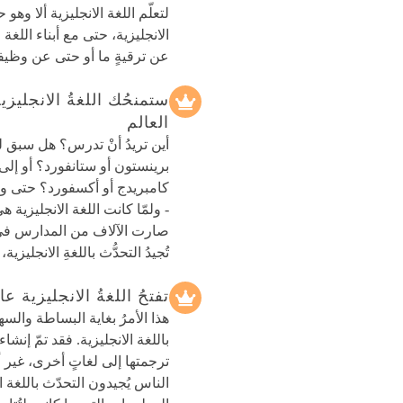
لتعلّم اللغة الانجليزية ألا وهو 
الانجليزية، حتى مع أبناء الل
عن ترقيةٍ ما أو حتى عن وظيفة
ستمنحُك اللغةُ الانجليز
العالم
أين تريدُ أنْ تدرس؟ هل سبق لك 
برينستون أو ستانفورد؟ أو إلى
كامبريدج أو أكسفورد؟ حتى وإنْ
- ولمّا كانت اللغة الانجليزية ه
صارت الآلاف من المدارس في جميع
تُجيدُ التحدُّث باللغةِ الانجلي
تفتحُ اللغةُ الانجليزية 
هذا الأمرُ بغاية البساطة والس
باللغة الانجليزية. فقد تمّ إنشا
ترجمتها إلى لغاتٍ أخرى، غير أ
الناس يُجيدون التحدّث باللغة ا