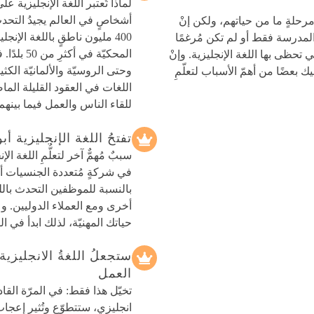
لماذا تُعتبر اللغة الإنجليزية ع
أشخاصٍ في العالم يجيدُ التحدث 
 مرحلةٍ ما من حياتهم، ولكن إنْ
400 مليون ناطقٍ باللغة الإنج
لمدرسة فقط أو لم تكن مُرغمًا
المحكيّة 
ي تحظى بها اللغة الإنجليزية. وإنْ
وحتى الروسيّة والألمانيّة الكث
ك بعضًا من أهمّ الأسباب لتعلّمِ
اللغات في العقود القليلة الما
للقاء الناس والعمل فيما بينهم
تفتحُ اللغة الإنجليزية 
سببٌ مُهمٌّ آخر لتعلُّمِ اللغة 
في شركةٍ مُتعددة الجنسيات أو ل
بالنسبة للموظفين التحدث باللغة
أخرى ومع العملاء الدوليين. وعل
حياتك المهنيّة، لذلك ابدأ في التع
ستجعلُ اللغةُ الانجليزي
العمل
تخيّل هذا فقط: في المرّة القا
انجليزي، ستتطوّع وتُثير إعجا