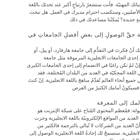
حياتك المهنيّة. فأنت ستشعرُ بارتياحٍ أكبر عند تحدثك باللغة
غة الأصليين، وستكسب احترام مديرك في العمل. هل تبحث
ٍ جديدة؟ يُمكنُنا مساعدتك في ذلك
ية حقَّ الوصولِ إلى بعضِ أفضلِ الجامعاتِ في
أنْ فكرتَ في التقدُّمِ إلى جامعة هارفارد، أو ييل، أو
 إحدى الجامعات الانجليزية المرموقة مثل جامعة
 لمْ تكن راغبًا في الانضمامِ إلى إحدى الجامعات الكبرى
ي اللغة المحكيّة في العديد من البلدان المُختلفة، فقد
 أنحاء العالم تُقدِّمُ مناهجَ باللغة الانجليزية. إنْ كنتَ
زية، فسيكونُ أمامك الكثيرُ من الفرص
عالمك إلى المعرفة
هولة: فمُعظم المحتوى المُتاح على شبكة الإنترنت هو
ء العديد من المواقع الإلكترونيّة باللغة الانجليزية وجرت
نّ العديد من الشركات لا تُبالي بالترجمة فالكثير من
لانجليزية. ستسمحُ لك إجادةُ اللغة الانجليزية الوصول إلى