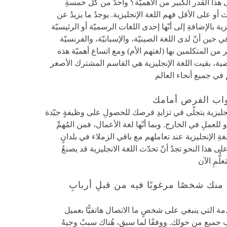
لى هذا القدر الكبير من الأهميّة؟ واحدٌ من كلِّ خمسةِ
أو على الأقل فهم اللغة الإنجليزية. يوجدُ ما يزيدُ عن
ليزية بالإضافةِ إلى أنّها إحدى اللغات الرسميّة أو الرئيسيّة
في أكثرِ من 50 بلدًا. في حين أنّ لدى اللغة الصينيّة، والإسبانيّة، والفرنسيّة
ير من المتكلمين بها (لغتهم الأم) ومع اتساع أهميّة هذه
ضية، بقيت اللغة الإنجليزية هي القاسم المشترك الأصغر
 في جميع أنحاء العالم
أبواب الفرص أمامك
الإنجليزية يتجلّى في تزايدِ فرصك للحصولِ على وظيفةٍ جيّدة
لعملِ في الخارج. وبما أنّها لغة الأعمال، فمن المُهمِّ
ِ الإنجليزية عند تعاملهم مع باقي الزملاء في بلدانٍ
ى هذا النحو تجدُ أنّ تحدّث اللغة الانجليزية قد يصنعُ
لُّمِ الآن
ة منك شخصًا مرغوبًا فيه من قبلِ أربابِ
دمة التي ينبغي على شخصٍ ما الاتصال هاتفيًّا بعميل
ب جميع من حولك. ووفقًا لما سبق، هُناك سببٌ وجيهٌ