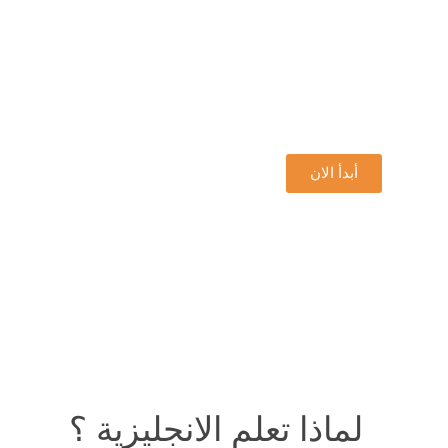
كيف تتكلم الإنجليزي
من شهرين فين ما ك
الطريقة الفطرية لتعلم اللغات، بسيطة، فعالة و مت
أبدأ الان
لماذا تعلم الانجليزية ؟