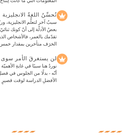
المعلومات التي ما كانت لِتُتا
تُحسِّنُ اللغةُ الانجليز
سببٌ آخر لتعلُّم الانجليزية، وربّ
بعضُ الأدلّة إلى أنّ كونك ثنا
تقدّمك بالعمر، فالأشخاص الذي
الخرَف متأخرين بمقدار خمس سن
لن يستغرقَ الأمر سوى 10 دقائق في اليوم لتعلّمِ اللغة الانجليزية
نوردُ هنا سببًا في غايةِ الأهميّة
أنّه - بدلًا من الجلوس في فصلٍ 
الأفضلِ الدراسة لوقت قصيرٍ ف