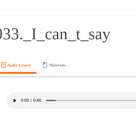
033._I_can_t_say
Audio Lesson
Materials