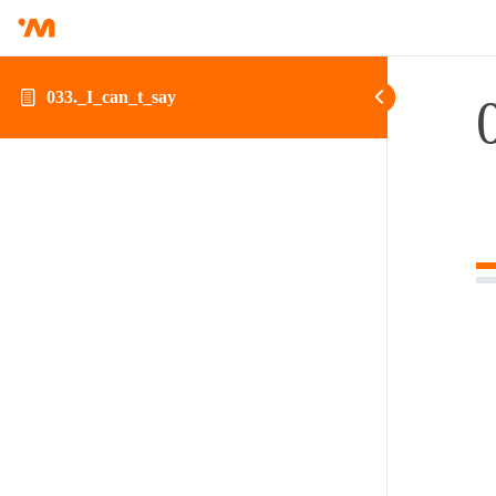
033._I_can_t_say